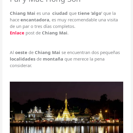
Chiang Mai
es una
ciudad
que
tiene ‘algo’
que la
hace
encantadora
, es muy recomendable una visita
de un par o tres días completos.
Enlace
post de
Chiang Mai
.
Al
oeste
de
Chiang Mai
se encuentran dos pequeñas
localidades
de
montaña
que merece la pena
considerar.