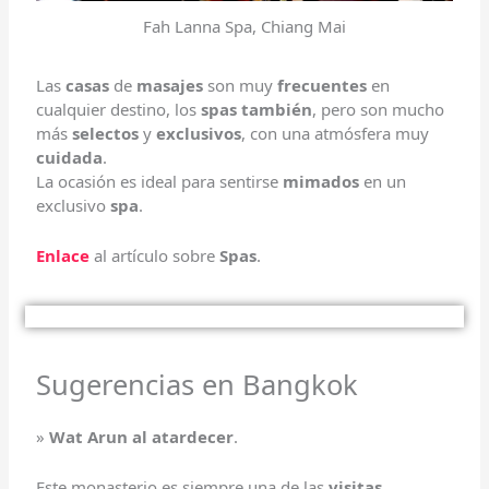
Fah Lanna Spa, Chiang Mai
Las
casas
de
masajes
son muy
frecuentes
en
cualquier destino, los
spas también
, pero son mucho
más
selectos
y
exclusivos
, con una atmósfera muy
cuidada
.
La ocasión es ideal para sentirse
mimados
en un
exclusivo
spa
.
Enlace
al artículo sobre
Spas
.
Sugerencias en Bangkok
»
Wat Arun al atardecer
.
Este monasterio es siempre una de las
visitas