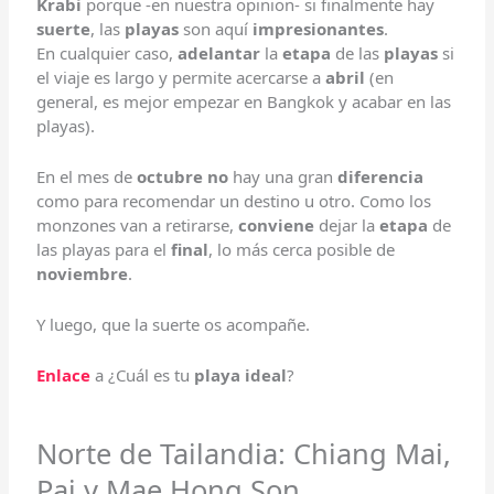
Krabi
porque -en nuestra opinion- si finalmente hay
suerte
, las
playas
son aquí
impresionantes
.
En cualquier caso,
adelantar
la
etapa
de las
playas
si
el viaje es largo y permite acercarse a
abril
(en
general, es mejor empezar en Bangkok y acabar en las
playas).
En el mes de
octubre
no
hay una gran
diferencia
como para recomendar un destino u otro. Como los
monzones van a retirarse,
conviene
dejar la
etapa
de
las playas para el
final
, lo más cerca posible de
noviembre
.
Y luego, que la suerte os acompañe.
Enlace
a ¿Cuál es tu
playa ideal
?
Norte de Tailandia: Chiang Mai,
Pai y Mae Hong Son