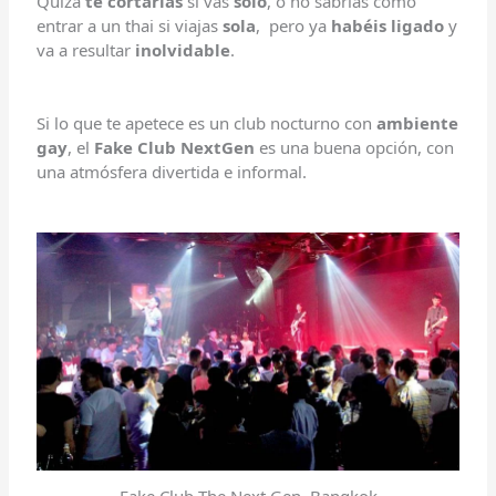
Quizá
te cortarías
si vas
solo
, o no sabrías como
entrar a un thai si viajas
sola
, pero ya
habéis ligado
y
va a resultar
inolvidable
.
Si lo que te apetece es un club nocturno con
ambiente
gay
, el
Fake
Club NextGen
es una buena opción, con
una atmósfera divertida e informal.
Fake Club The Next Gen, Bangkok