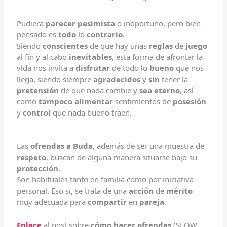
Pudiera
parecer pesimista
o inoportuno, pero bien
pensado es
todo
lo
contrario
.
Siendo
conscientes
de que hay unas
reglas
de
juego
al fin y al cabo
inevitables
, esta forma de afrontar la
vida nos invita a
disfrutar
de todo lo
bueno
que nos
llega, siendo siempre
agradecidos
y
sin
tener la
pretensión
de que nada cambie y
sea eterno
, así
como
tampoco alimentar
sentimientos de
posesión
y
control
que nada bueno traen.
Las
ofrendas a Buda
, además de ser una muestra de
respeto
, buscan de alguna manera situarse bajo su
protección
.
Son habituales tanto en familia como por iniciativa
personal. Eso si, se trata de una
acción
de
mérito
muy adecuada para
compartir
en
pareja
.
E
nlace
al post sobre
cómo hacer ofrendas
(SLOW