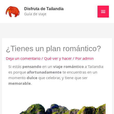
Ir
Men
al
Disfruta de Tailandia
contenido
Guía de viaje
princ
¿Tienes un plan romántico?
Deja un comentario
/
Qué ver y hacer
/ Por
admin
Si estás
pensando
en un
viaje romántico
a Tailandia
es porque
afortunadamente
te encuentras en un
momento
dulce
que celebrar, y tiene que ser
memorable
.