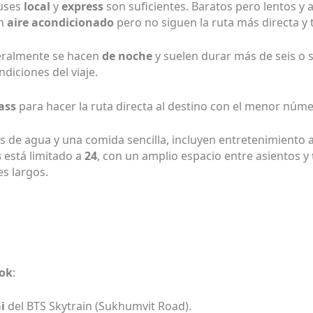
buses
local
y
express
son suficientes. Baratos pero lentos y 
en
aire acondicionado
pero no siguen la ruta más directa y 
ralmente se hacen
de noche
y suelen durar más de seis o s
diciones del viaje.
lass
para hacer la ruta directa al destino con el menor núm
de agua y una comida sencilla, incluyen entretenimiento 
s
está limitado a
24
, con un amplio espacio entre asientos y
s largos.
ok
:
i
del BTS Skytrain (Sukhumvit Road).