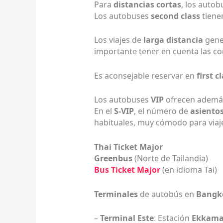
Para
distancias cortas
, los auto
Los autobuses
second class
tien
Los viajes de
larga distancia
gene
importante tener en cuenta las con
Es aconsejable reservar en
first c
Los autobuses
VIP
ofrecen además 
En el
S-VIP
, el número de
asiento
habituales, muy cómodo para viaje
Thai Ticket Major
Greenbus
(Norte de Tailandia)
Bus Ticket Major
(en idioma Tai)
Terminales
de autobús en
Bangk
–
Terminal Este
: Estación
Ekkama