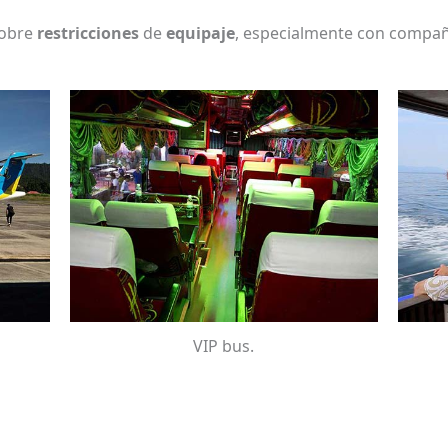
sobre
restricciones
de
equipaje
, especialmente con compañí
VIP bus.