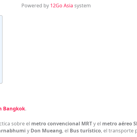
Powered by
12Go Asia
system
en Bangkok
.
tica sobre el
metro convencional MRT
y el
metro aéreo S
arnabhumi
y
Don Mueang
, el
Bus turístico
, el transporte 