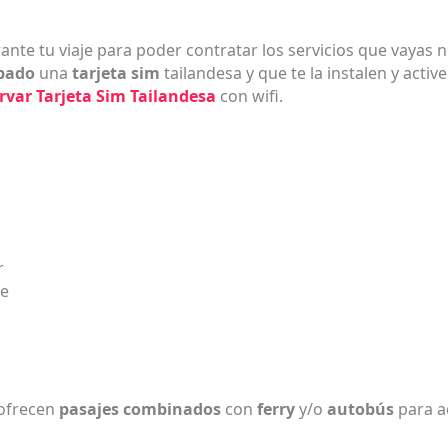
ante tu viaje para poder contratar los servicios que vayas 
ipado
una
tarjeta sim
tailandesa y que te la instalen y acti
rvar Tarjeta Sim Tailandesa
con wifi.
r
ne
 ofrecen
pasajes combinados
con
ferry
y/o
autobús
para ac