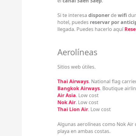
el
canal Saen Saep
.
Si te interesa
disponer
de
wifi
dur
hotel, puedes
reservar por antic
llegada. Puedes hacerlo aquí
Rese
Aerolíneas
Sitios web útiles.
Thai Airways
. National flag carrie
Bangkok Airways
. Boutique airli
Air Asia
. Low cost
Nok Air
. Low cost
Thai Lion Air
. Low cost
Algunas aerolíneas como Nok Air
playa en ambas costas.