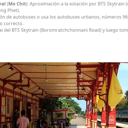
ral
(
Mo Chit
): Aproximación a la estación por BTS Skytrain 
ng Phet).
ión de autobuses o usa los autobuses urbanos, números 96, 1
o correcto.
Sai del BTS Skytrain (Boromratchchonnani Road) y luego toma