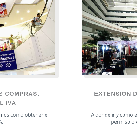
S COMPRAS.
EXTENSIÓN D
L IVA
amos cómo obtener el
A dónde ir y cómo e
A.
permiso o v