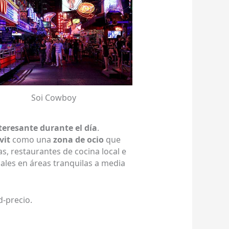
Soi Cowboy
teresante durante el día
.
it
como una
zona de ocio
que
as, restaurantes de cocina local e
iales en áreas tranquilas a media
d-precio.