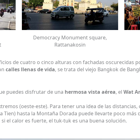
Democracy Monument square,
t
Rattanakosin
ficios de cuatro o cinco alturas con fachadas oscurecidas p
on
calles llenas de vida
, se trata del viejo Bangkok de Ba
ue puedes disfrutar de una
hermosa vista aérea
, el
Wat A
tremos (oeste-este). Para tener una idea de las distancias
ha Tien) hasta la Montaña Dorada puede llevarte poco más 
i el calor es fuerte, el tuk-tuk es una buena solución.