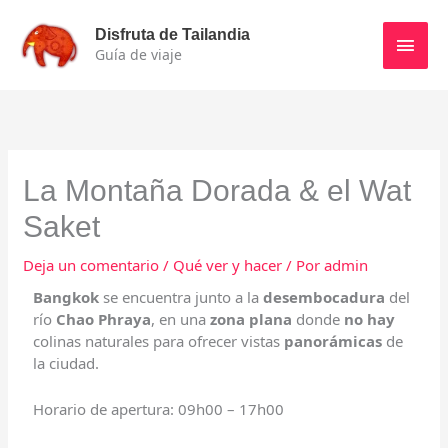
Ir
Men
al
Disfruta de Tailandia
contenido
Guía de viaje
princ
La Montaña Dorada & el Wat
Saket
Deja un comentario
/
Qué ver y hacer
/ Por
admin
Bangkok
se encuentra junto a la
desembocadura
del
río
Chao Phraya
, en una
zona plana
donde
no hay
colinas naturales para ofrecer vistas
panorámicas
de
la ciudad.
Horario de apertura: 09h00 – 17h00