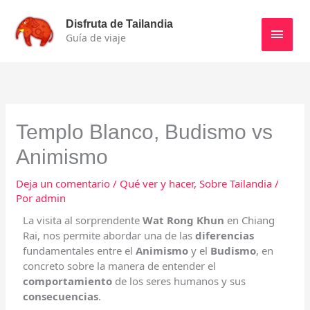
Ir
Men
al
Disfruta de Tailandia
contenido
Guía de viaje
princ
Templo Blanco, Budismo vs
Animismo
Deja un comentario
/
Qué ver y hacer
,
Sobre Tailandia
/
Por
admin
La visita al sorprendente
Wat Rong Khun
en Chiang
Rai, nos permite abordar una de las
diferencias
fundamentales entre el
Animismo
y el
Budismo
, en
concreto sobre la manera de entender el
comportamiento
de los seres humanos y sus
consecuencias
.