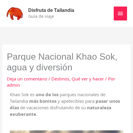
Ir
Men
al
Disfruta de Tailandia
contenido
Guía de viaje
princ
Parque Nacional Khao Sok,
agua y diversión
Deja un comentario
/
Destinos
,
Qué ver y hacer
/ Por
admin
Khao Sok es
uno de los
parques nacionales de
Tailandia
más bonitos
y apetecibles para
pasar unos
días
de vacaciones disfrutando de su
naturaleza
exuberante
.