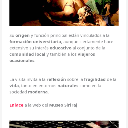
Su
origen
y función principal están vinculados a la
formación universitaria
, aunque ciertamente hace
extensivo su interés
educativo
al conjunto de la
comunidad local
y también a los
viajeros
ocasionales
.
La visita invita a la
reflexión
sobre la
fragilidad
de la
vida
, tanto en entornos
naturales
como en la
sociedad
moderna
.
Enlace
a la web del
Museo Siriraj
.