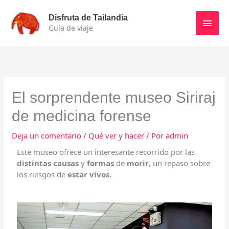
Ir
Men
al
Disfruta de Tailandia
contenido
Guía de viaje
princ
El sorprendente museo Siriraj
de medicina forense
Deja un comentario
/
Qué ver y hacer
/ Por
admin
Este museo ofrece un interesante recorrido por las
distintas causas
y
formas
de
morir
, un repaso sobre
los riesgos de
estar vivos
.