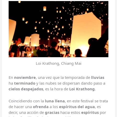
Loi Krathong, Chiang Mai
En
noviembre
, una vez que la temporada de
lluvias
ha
terminado
y las nubes se dispersan dando paso a
cielos despejados
, es la hora de
Loi Krathong
.
Coincidiendo con la
luna llena
, en este festival se trata
de hacer una
ofrenda
a los
espíritus del agua
, es
decir, una acción de
gracias
hacia estos
espíritus
por