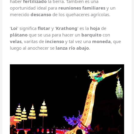
haber
fertilizado
la tierra. También es una
oportunidad ideal para
reuniones familiares
y un
merecido
descanso
de los quehaceres agrícolas.
‘
Loi
‘ significa
flotar
y ‘
Krathong
‘ es la
hoja
de
plátano
que se usa para hacer un
barquito
con
velas
, varitas de
incienso
y tal vez una
moneda
, que
luego al anochecer se
lanza río abajo
.