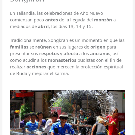
En Tailandia, las celebraciones de Año Nuevo
comienzan poco
antes
de la llegada del
monzón
a
mediados de
abril
, los días 13, 14 y 15.
Tradicionalmente, Songkran es un momento en que las
familias
se
reúnen
en sus lugares de
origen
para
presentar sus
respetos
y
afecto
a los
ancianos
, así
como acudir a los
monasterios
budistas con el fin de
realizar
acciones
que merecen la protección espiritual
de Buda y mejorar el karma.