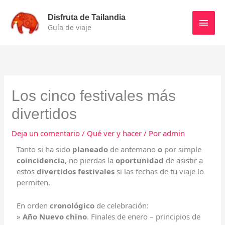
Ir
Men
al
Disfruta de Tailandia
contenido
Guía de viaje
princ
Los cinco festivales más
divertidos
Deja un comentario
/
Qué ver y hacer
/ Por
admin
Tanto si ha sido
planeado
de antemano
o
por simple
coincidencia
, no pierdas la
oportunidad
de asistir a
estos
divertidos festivales
si las fechas de tu viaje lo
permiten.
En orden
cronológico
de celebración:
»
Año Nuevo chino
. Finales de enero – principios de