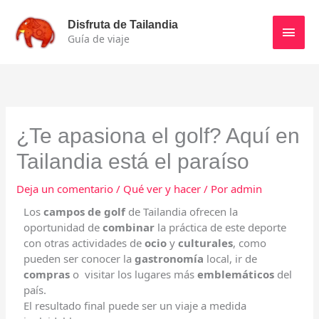
Ir
Men
al
Disfruta de Tailandia
contenido
Guía de viaje
princ
¿Te apasiona el golf? Aquí en
Tailandia está el paraíso
Deja un comentario
/
Qué ver y hacer
/ Por
admin
Los
campos de golf
de Tailandia ofrecen la
oportunidad de
combinar
la práctica de este deporte
con otras actividades de
ocio
y
culturales
, como
pueden ser conocer la
gastronomía
local, ir de
compras
o visitar los lugares más
emblemáticos
del
país.
El resultado final puede ser un viaje a medida