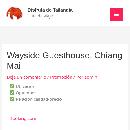
Ir
Men
al
Disfruta de Tailandia
contenido
Guía de viaje
princ
Wayside Guesthouse, Chiang
Mai
Deja un comentario
/
Promoción
/ Por
admin
Ubicación
Opiniones
Relación calidad-precio
Booking.com