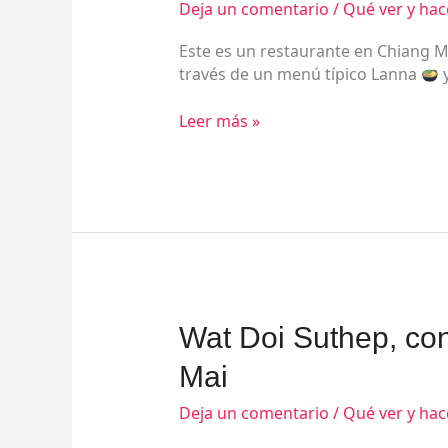
Deja un comentario
/
Qué ver y hac
estilo
Lanna
Este es un restaurante en Chiang Ma
con
través de un menú típico Lanna
y
danzas
Leer más »
Wat
Wat Doi Suthep, con
Doi
Mai
Suthep,
con
Deja un comentario
/
Qué ver y hac
bonitas
vistas