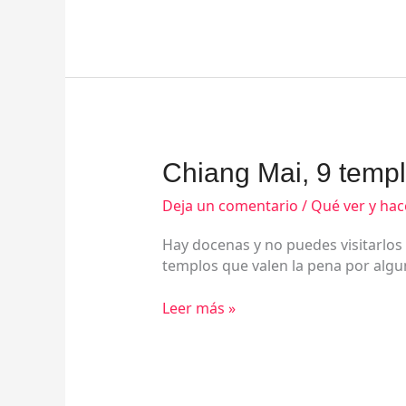
Chiang
Chiang Mai, 9 temp
Mai,
9
Deja un comentario
/
Qué ver y hac
templos
Hay docenas y no puedes visitarlos
únicos
templos que valen la pena por algun
Leer más »