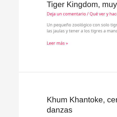
Tiger
Tiger Kingdom, muy 
Kingdom,
muy
Deja un comentario
/
Qué ver y hac
cerca
Un pequeño zoológico con solo tig
de
las jaulas y tener a los tigres a ma
ellos
Leer más »
Khum
Khum Khantoke, cen
Khantoke,
danzas
cena
de