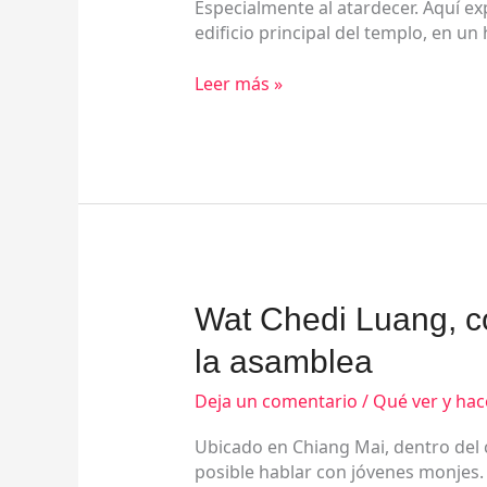
Especialmente al atardecer. Aquí ex
de
edificio principal del templo, en un 
Chiang
Mai
Leer más »
Wat
Wat Chedi Luang, c
Chedi
la asamblea
Luang,
con
Deja un comentario
/
Qué ver y hac
un
espléndido
Ubicado en Chiang Mai, dentro del 
salón
posible hablar con jóvenes monjes. E
de