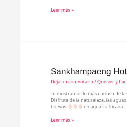
Mai
Leer más »
Sankhampaeng
Sankhampaeng Hot S
Hot
Springs,
Deja un comentario
/
Qué ver y hac
tiempo
Te mostramos lo más curioso de l
de
Disfruta de la naturaleza, las aguas 
relax
huevos
en agua sulfurada.
Leer más »