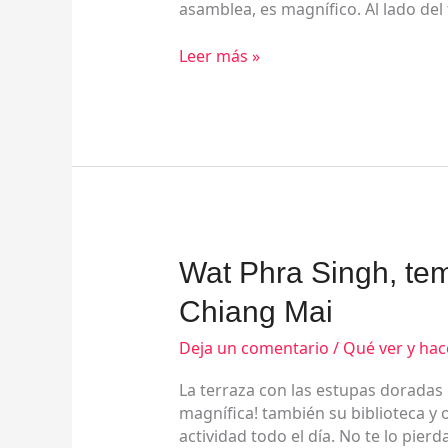
asamblea, es magnífico. Al lado del 
la
asamblea
Leer más »
Wat
Wat Phra Singh, tem
Phra
Chiang Mai
Singh,
templo
Deja un comentario
/
Qué ver y hac
lleno
de
La terraza con las estupas doradas 
vida
magnífica! también su biblioteca y
en
actividad todo el día. No te lo pierd
Chiang