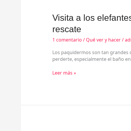
Visita
Visita a los elefan
a
rescate
los
elefantes,
1 comentario
/
Qué ver y hacer
/
ad
mejor
en
Los paquidermos son tan grandes co
un
perderte, especialmente el baño en
campo
de
Leer más »
rescate