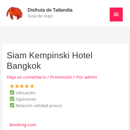
Ir
Men
al
Disfruta de Tailandia
contenido
Guía de viaje
princ
Siam Kempinski Hotel
Bangkok
Deja un comentario
/
Promoción
/ Por
admin
Ubicación
Opiniones
Relación calidad-precio.
Booking.com