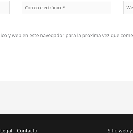
Correo
We
electrónico*
ico y web en este navegador para la próxima vez que come
 Legal
Contacto
Sitio web y