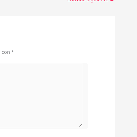
s con
*