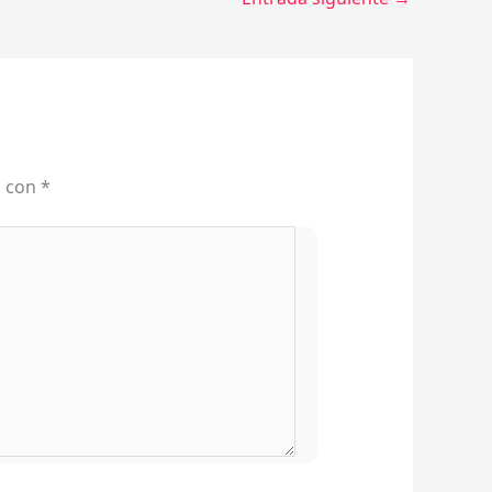
s con
*