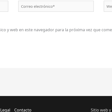
Correo
We
electrónico*
ico y web en este navegador para la próxima vez que come
 Legal
Contacto
Sitio web y