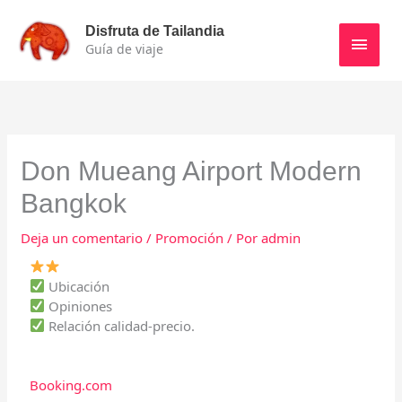
Ir
Men
al
Disfruta de Tailandia
contenido
Guía de viaje
princ
Don Mueang Airport Modern
Bangkok
Deja un comentario
/
Promoción
/ Por
admin
Ubicación
Opiniones
Relación calidad-precio.
Booking.com