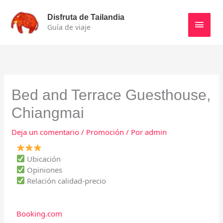
Ir
Men
al
Disfruta de Tailandia
contenido
Guía de viaje
princ
Bed and Terrace Guesthouse,
Chiangmai
Deja un comentario
/
Promoción
/ Por
admin
Ubicación
Opiniones
Relación calidad-precio
Booking.com