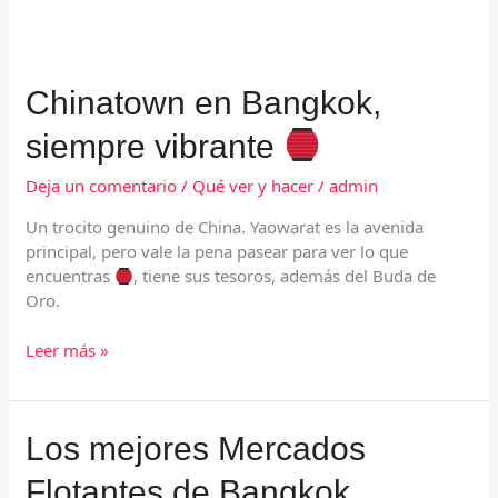
Chinatown
Chinatown en Bangkok,
en
siempre vibrante
Bangkok,
siempre
Deja un comentario
/
Qué ver y hacer
/
admin
vibrante
Un trocito genuino de China. Yaowarat es la avenida
principal, pero vale la pena pasear para ver lo que
encuentras
, tiene sus tesoros, además del Buda de
Oro.
Leer más »
Los
Los mejores Mercados
mejores
Flotantes de Bangkok
Mercados