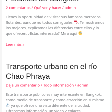
Flotantes
2 comentarios
/
Qué ver y hacer
/
admin
de
Bangkok
Tienes la oportunidad de visitar sus famosos mercados
flotantes, aunque no todos son iguales
. Te mostramos
los mejores, explicamos las diferencias entre ellos y lo
que ofrecen. ¿Estás interesado? Mira aquí
,
Leer más »
Transporte
Transporte urbano en el río
urbano
Chao Phraya
en
el
Deja un comentario
/
Todo información
/
admin
río
Chao
Este transporte público es muy interesante en Bangkok,
Phraya
como medio de transporte y como atracción en sí mismo
ya que ofrece una vista diferente de la ciudad.
Ofrecemos información, un vídeo y enlaces.