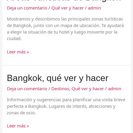
Turísticas
de
Deja un comentario
/
Qué ver y hacer
/
admin
Bangkok
Mostramos y describimos las principales zonas turísticas
de Bangkok, junto con un mapa de ubicación. Te ayudará
a elegir la situación de tu hotel y luego moverte por la
ciudad.
Leer más »
Bangkok,
Bangkok, qué ver y hacer
qué
ver
Deja un comentario
/
Destinos
,
Qué ver y hacer
/
admin
y
Información y sugerencias para planificar una visita breve
hacer
perfecta a Bangkok. Lugares de interés, atracciones y
zonas de ocio.
Leer más »