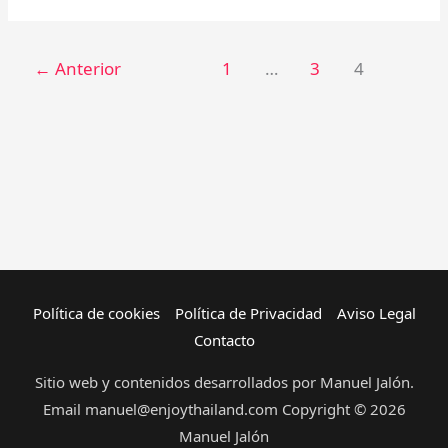
←
Anterior
1
…
3
4
Política de cookies
Política de Privacidad
Aviso Legal
Contacto
Sitio web y contenidos desarrollados por Manuel Jalón.
Email manuel@enjoythailand.com Copyright © 2026
Manuel Jalón