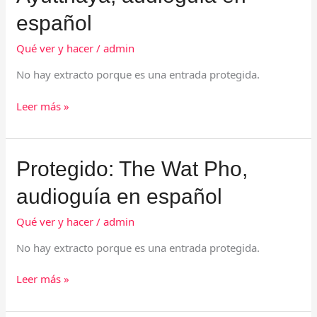
Ayutthaya,
español
audioguía
en
Qué ver y hacer
/
admin
español
No hay extracto porque es una entrada protegida.
Leer más »
Protegido:
Protegido: The Wat Pho,
The
audioguía en español
Wat
Pho,
Qué ver y hacer
/
admin
audioguía
en
No hay extracto porque es una entrada protegida.
español
Leer más »