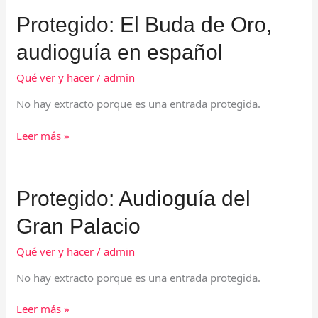
Protegido:
Protegido: El Buda de Oro,
El
audioguía en español
Buda
de
Qué ver y hacer
/
admin
Oro,
audioguía
No hay extracto porque es una entrada protegida.
en
español
Leer más »
Protegido:
Protegido: Audioguía del
Audioguía
Gran Palacio
del
Gran
Qué ver y hacer
/
admin
Palacio
No hay extracto porque es una entrada protegida.
Leer más »