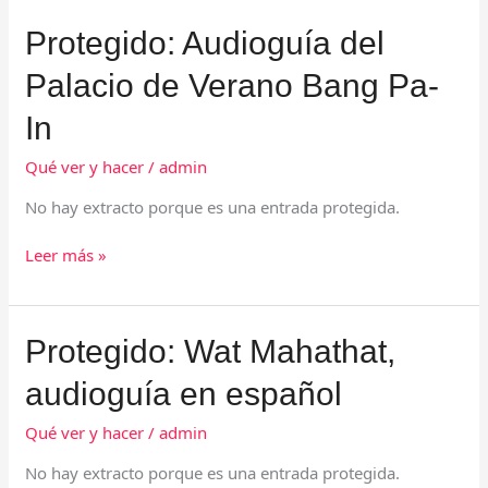
Protegido:
Protegido: Audioguía del
Audioguía
Palacio de Verano Bang Pa-
del
Palacio
In
de
Verano
Qué ver y hacer
/
admin
Bang
Pa-
No hay extracto porque es una entrada protegida.
In
Leer más »
Protegido:
Protegido: Wat Mahathat,
Wat
audioguía en español
Mahathat,
audioguía
Qué ver y hacer
/
admin
en
español
No hay extracto porque es una entrada protegida.