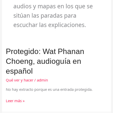
audios y mapas en los que se
sitúan las paradas para
escuchar las explicaciones.
Protegido:
Protegido: Wat Phanan
Wat
Choeng, audioguía en
Phanan
Choeng,
español
audioguía
en
Qué ver y hacer
/
admin
español
No hay extracto porque es una entrada protegida.
Leer más »