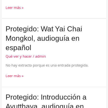
Leer más »
Protegido:
Protegido: Wat Yai Chai
Wat
Mongkol, audioguía en
Yai
Chai
español
Mongkol,
audioguía
Qué ver y hacer
/
admin
en
español
No hay extracto porque es una entrada protegida.
Leer más »
Protegido:
Protegido: Introducción a
Introducción
Ayutthaya, audioguía en
a